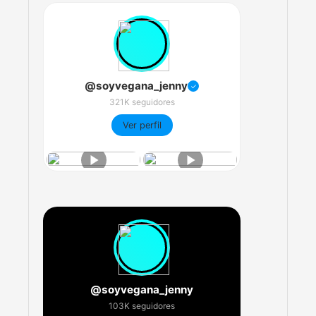
@soyvegana_jenny
✓
321K seguidores
Ver perfil
@soyvegana_jenny
103K seguidores