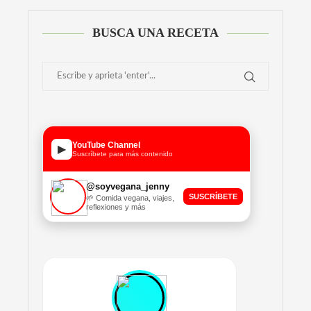
BUSCA UNA RECETA
YouTube Channel
▶
Suscríbete para más contenido
@soyvegana_jenny
SUSCRÍBETE
🌱 Comida vegana, viajes,
reflexiones y más