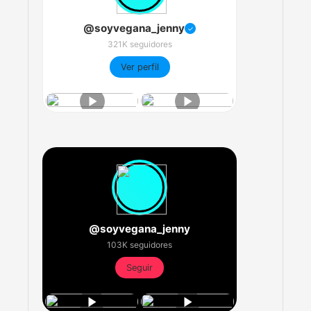
@soyvegana_jenny
✓
321K seguidores
Ver perfil
@soyvegana_jenny
103K seguidores
Seguir