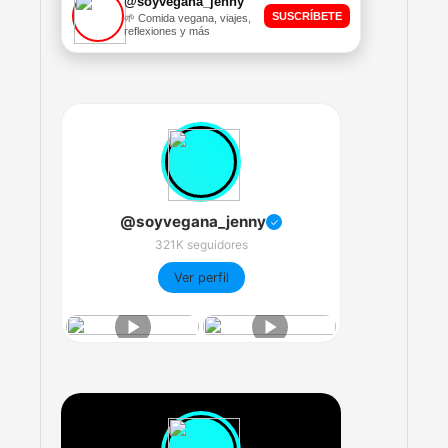
@soyvegana_jenny
SUSCRÍBETE
🌱 Comida vegana, viajes,
reflexiones y más
@soyvegana_jenny
✓
321K seguidores
Ver perfil