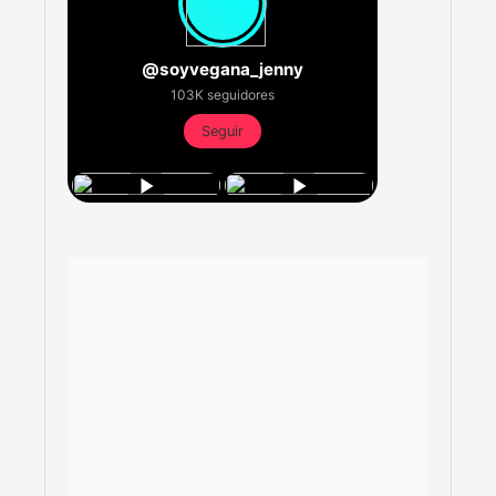
@soyvegana_jenny
103K seguidores
Seguir