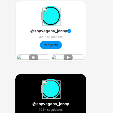
@soyvegana_jenny
✓
321K seguidores
Ver perfil
@soyvegana_jenny
103K seguidores