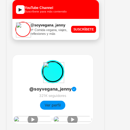
YouTube Channel
▶
Suscríbete para más contenido
@soyvegana_jenny
SUSCRÍBETE
🌱 Comida vegana, viajes,
reflexiones y más
@soyvegana_jenny
✓
321K seguidores
Ver perfil