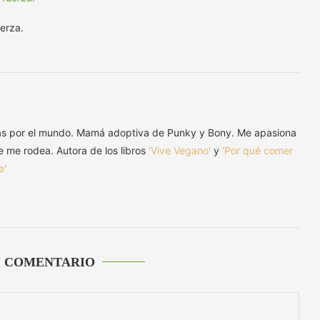
erza.
as por el mundo. Mamá adoptiva de Punky y Bony. Me apasiona
ue me rodea. Autora de los libros
'Vive Vegano'
y
'Por qué comer
e'
U COMENTARIO