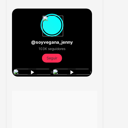
@soyvegana_jenny
103K seguidores
Seguir