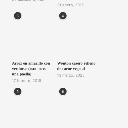
31 enero, 2015
3
4
Arroz en amarillo con
Wontón casero relleno
verduras (esto no es
de carne vegetal
una paella)
13 marzo, 2025
17 febrero, 2019
5
6