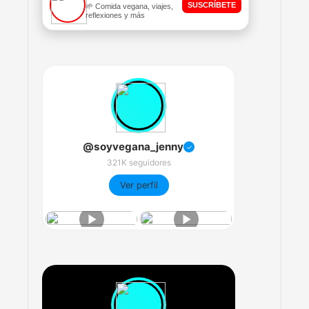
SUSCRÍBETE
🌱 Comida vegana, viajes,
reflexiones y más
@soyvegana_jenny
✓
321K seguidores
Ver perfil