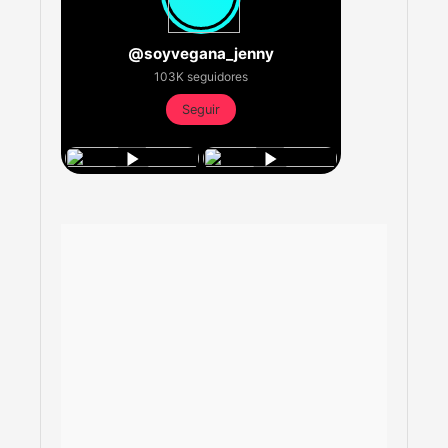
@soyvegana_jenny
103K seguidores
Seguir