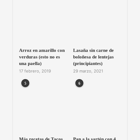
Arroz en amarillo con
Lasaña sin carne de
verduras (esto no es
boloñesa de lentejas
una paella)
(principiantes)
17 febrero, 2019
29 marzo, 2021
5
6
Más recetas de Tacos
Pan a la sartén con 4