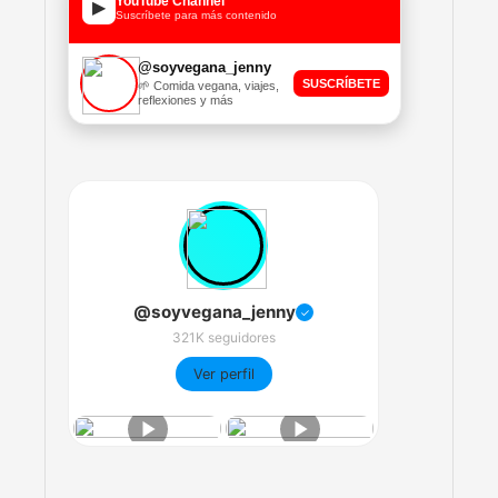
YouTube Channel
▶
Suscríbete para más contenido
@soyvegana_jenny
SUSCRÍBETE
🌱 Comida vegana, viajes,
reflexiones y más
@soyvegana_jenny
✓
321K seguidores
Ver perfil