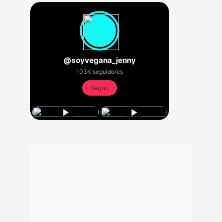
@soyvegana_jenny
103K seguidores
Seguir