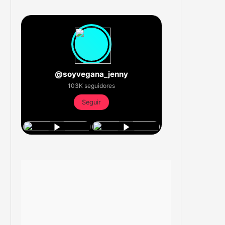
@soyvegana_jenny
103K seguidores
Seguir