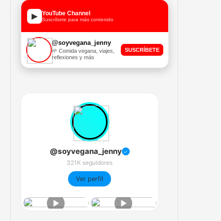
YouTube Channel
▶
Suscríbete para más contenido
@soyvegana_jenny
SUSCRÍBETE
🌱 Comida vegana, viajes,
reflexiones y más
@soyvegana_jenny
✓
321K seguidores
Ver perfil