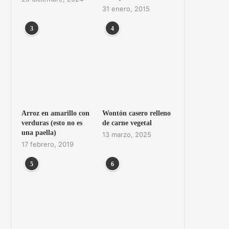
31 enero, 2015
3
4
Arroz en amarillo con
Wontón casero relleno
verduras (esto no es
de carne vegetal
una paella)
13 marzo, 2025
17 febrero, 2019
5
6