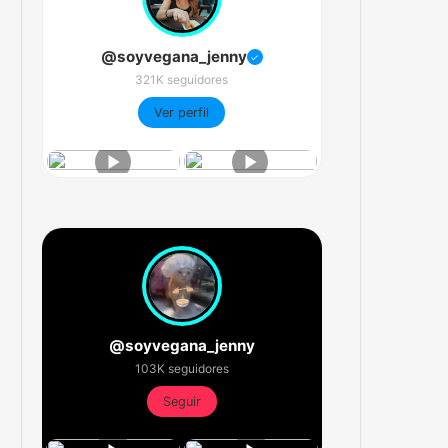
@soyvegana_jenny
✓
321K seguidores
Ver perfil
@soyvegana_jenny
103K seguidores
Seguir