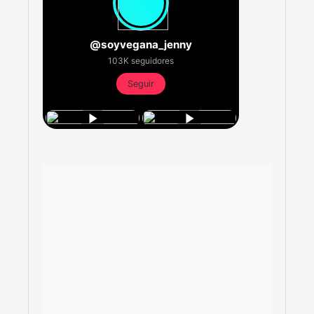
@soyvegana_jenny
103K seguidores
Seguir