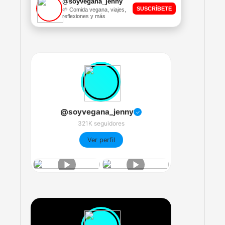
@soyvegana_jenny
SUSCRÍBETE
🌱 Comida vegana, viajes,
reflexiones y más
@soyvegana_jenny
✓
321K seguidores
Ver perfil