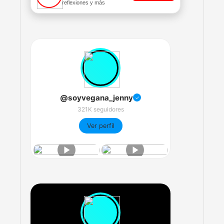
reflexiones y más
@soyvegana_jenny
✓
321K seguidores
Ver perfil