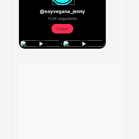
@soyvegana_jenny
103K seguidores
Seguir