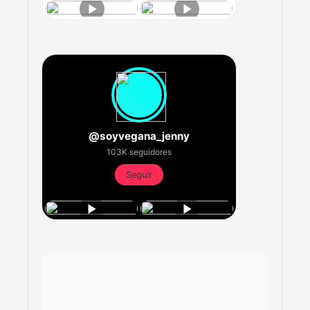
@soyvegana_jenny
103K seguidores
Seguir