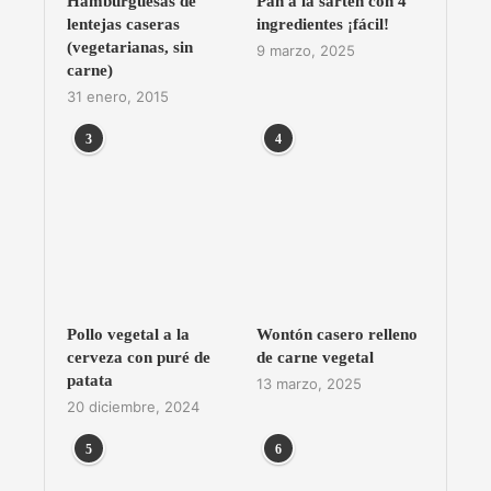
Hamburguesas de
Pan a la sartén con 4
lentejas caseras
ingredientes ¡fácil!
(vegetarianas, sin
9 marzo, 2025
carne)
31 enero, 2015
3
4
Pollo vegetal a la
Wontón casero relleno
cerveza con puré de
de carne vegetal
patata
13 marzo, 2025
20 diciembre, 2024
5
6