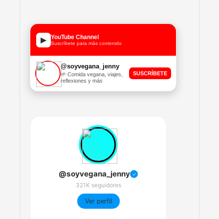
YouTube Channel
▶
Suscríbete para más contenido
@soyvegana_jenny
SUSCRÍBETE
🌱 Comida vegana, viajes,
reflexiones y más
@soyvegana_jenny
✓
321K seguidores
Ver perfil