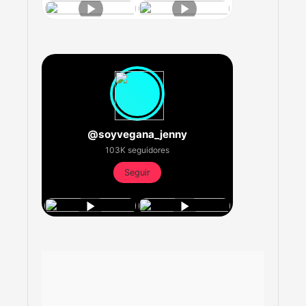
@soyvegana_jenny
103K seguidores
Seguir