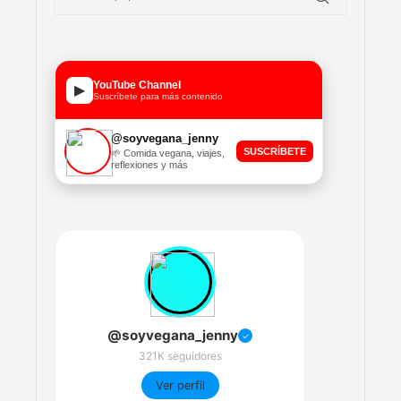
YouTube Channel
▶
Suscríbete para más contenido
@soyvegana_jenny
SUSCRÍBETE
🌱 Comida vegana, viajes,
reflexiones y más
@soyvegana_jenny
✓
321K seguidores
Ver perfil