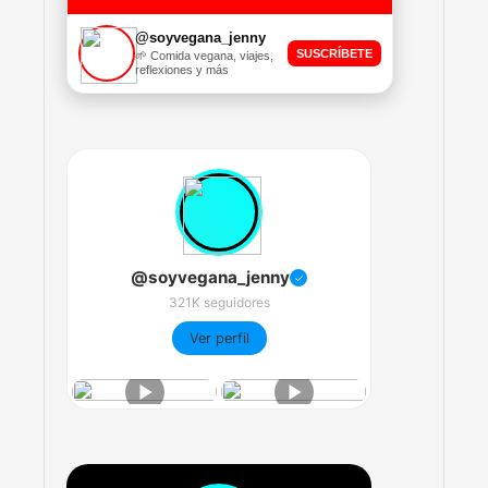
@soyvegana_jenny
SUSCRÍBETE
🌱 Comida vegana, viajes,
reflexiones y más
@soyvegana_jenny
✓
321K seguidores
Ver perfil