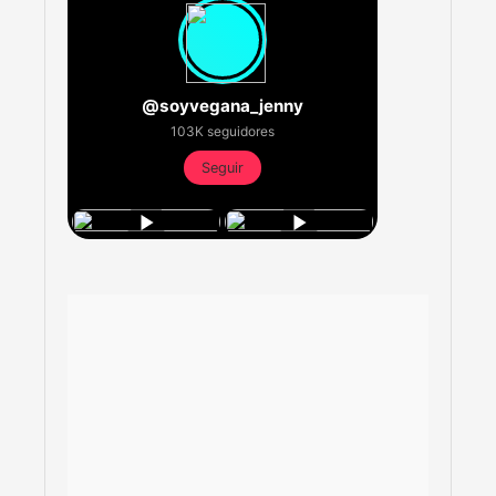
@soyvegana_jenny
103K seguidores
Seguir