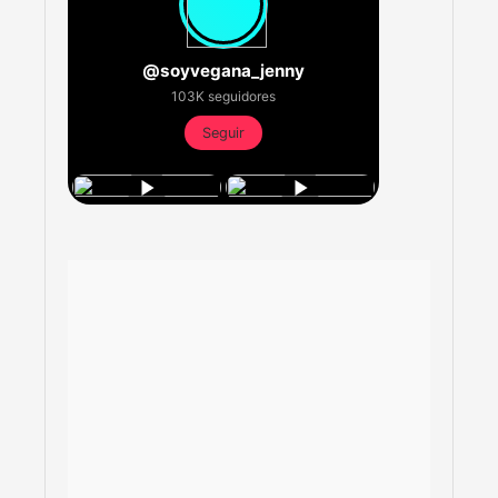
@soyvegana_jenny
103K seguidores
Seguir