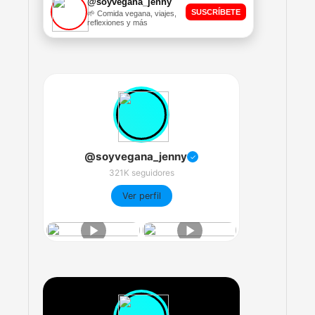
@soyvegana_jenny
SUSCRÍBETE
🌱 Comida vegana, viajes,
reflexiones y más
@soyvegana_jenny
✓
321K seguidores
Ver perfil