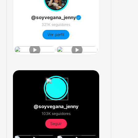
@soyvegana_jenny
✓
321K seguidores
Ver perfil
@soyvegana_jenny
103K seguidores
Seguir