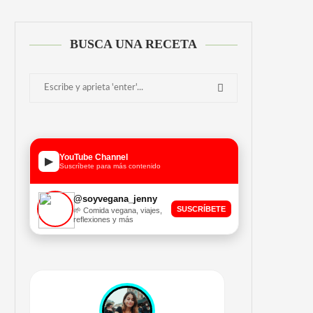
BUSCA UNA RECETA
YouTube Channel
▶
Suscríbete para más contenido
@soyvegana_jenny
SUSCRÍBETE
🌱 Comida vegana, viajes,
reflexiones y más