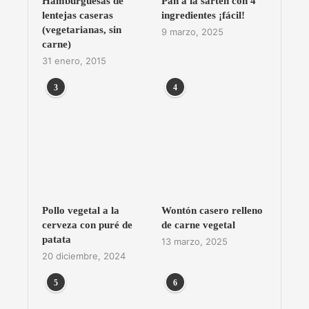
Hamburguesas de
Pan a la sartén con 4
lentejas caseras
ingredientes ¡fácil!
(vegetarianas, sin
9 marzo, 2025
carne)
31 enero, 2015
3
4
Pollo vegetal a la
Wontón casero relleno
cerveza con puré de
de carne vegetal
patata
13 marzo, 2025
20 diciembre, 2024
5
6