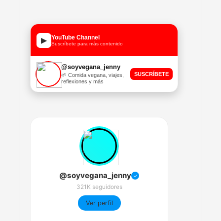
YouTube Channel
▶
Suscríbete para más contenido
@soyvegana_jenny
SUSCRÍBETE
🌱 Comida vegana, viajes,
reflexiones y más
@soyvegana_jenny
✓
321K seguidores
Ver perfil