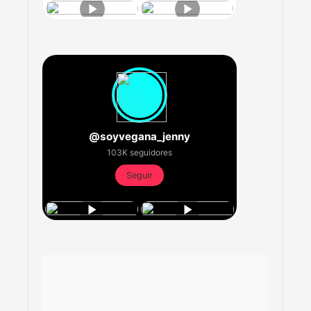
@soyvegana_jenny
103K seguidores
Seguir