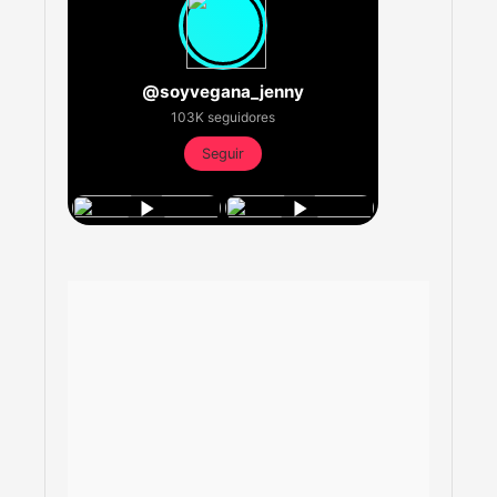
@soyvegana_jenny
103K seguidores
Seguir