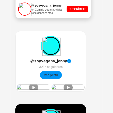
@soyvegana_jenny
SUSCRÍBETE
🌱 Comida vegana, viajes,
reflexiones y más
@soyvegana_jenny
✓
321K seguidores
Ver perfil