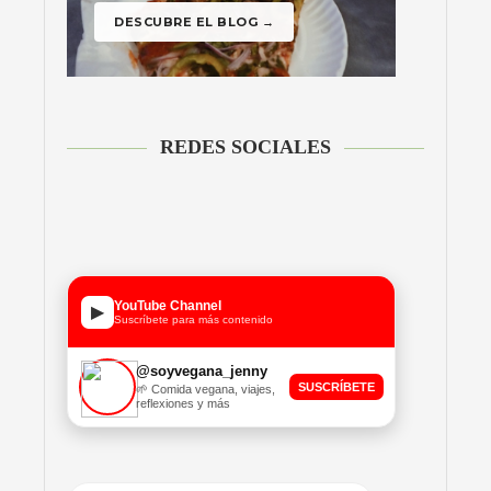
REDES SOCIALES
YouTube Channel
▶
Suscríbete para más contenido
@soyvegana_jenny
SUSCRÍBETE
🌱 Comida vegana, viajes,
reflexiones y más