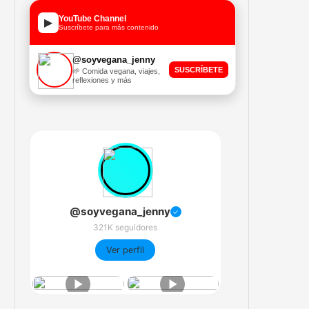
YouTube Channel
▶
Suscríbete para más contenido
@soyvegana_jenny
SUSCRÍBETE
🌱 Comida vegana, viajes,
reflexiones y más
@soyvegana_jenny
✓
321K seguidores
Ver perfil