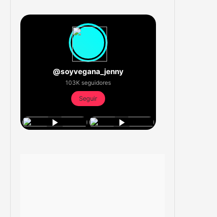
@soyvegana_jenny
103K seguidores
Seguir