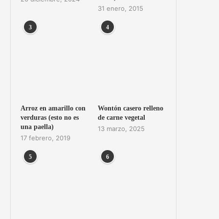
31 enero, 2015
3
4
Arroz en amarillo con
Wontón casero relleno
verduras (esto no es
de carne vegetal
una paella)
13 marzo, 2025
17 febrero, 2019
5
6