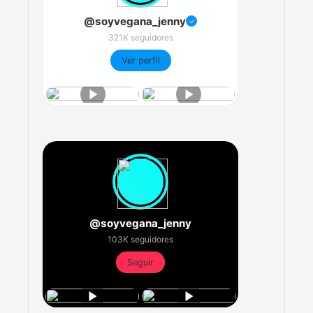
@soyvegana_jenny
✓
321K seguidores
Ver perfil
@soyvegana_jenny
103K seguidores
Seguir