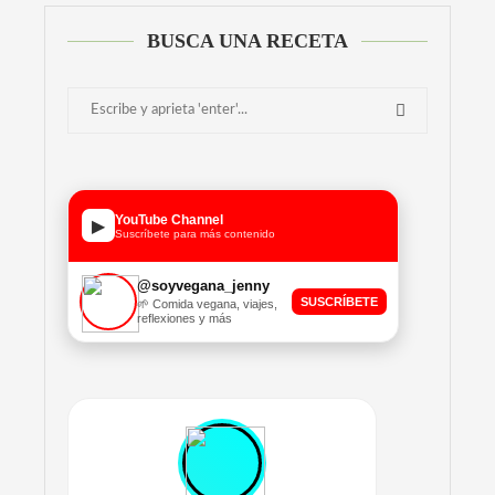
BUSCA UNA RECETA
YouTube Channel
▶
Suscríbete para más contenido
@soyvegana_jenny
SUSCRÍBETE
🌱 Comida vegana, viajes,
reflexiones y más