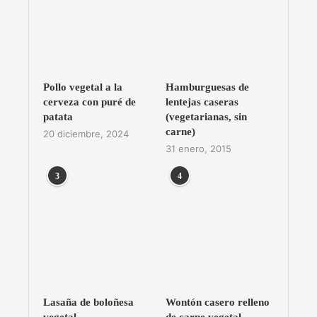
Pollo vegetal a la
Hamburguesas de
cerveza con puré de
lentejas caseras
patata
(vegetarianas, sin
carne)
20 diciembre, 2024
31 enero, 2015
3
4
Lasaña de boloñesa
Wontón casero relleno
vegetal
de carne vegetal