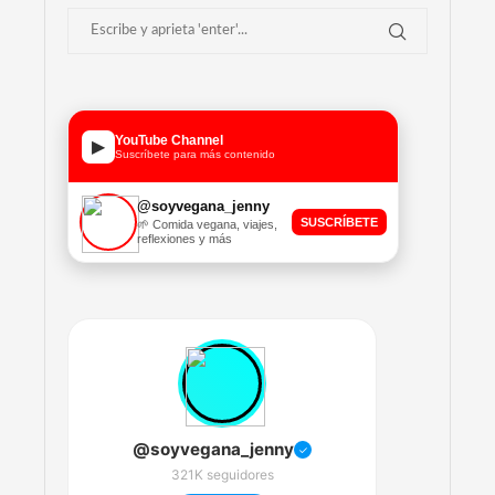
YouTube Channel
▶
Suscríbete para más contenido
@soyvegana_jenny
SUSCRÍBETE
🌱 Comida vegana, viajes,
reflexiones y más
@soyvegana_jenny
✓
321K seguidores