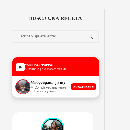
BUSCA UNA RECETA
YouTube Channel
▶
Suscríbete para más contenido
@soyvegana_jenny
SUSCRÍBETE
🌱 Comida vegana, viajes,
reflexiones y más