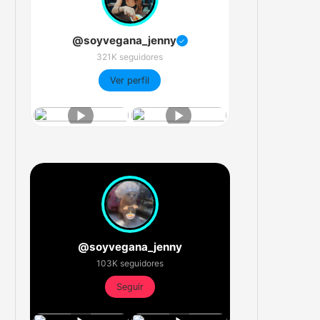
@soyvegana_jenny
✓
321K seguidores
Ver perfil
@soyvegana_jenny
103K seguidores
Seguir