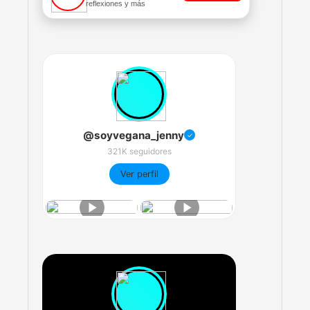
reflexiones y más
@soyvegana_jenny
✓
321K seguidores
Ver perfil