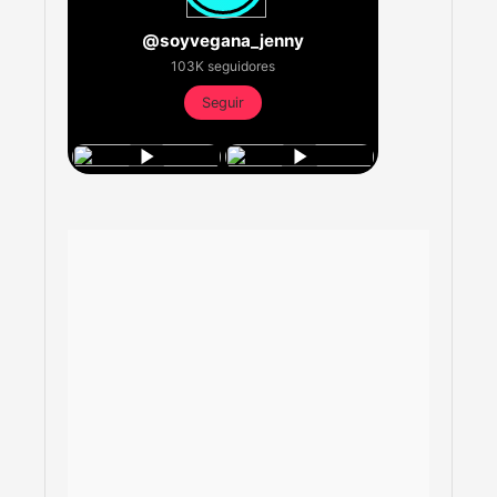
@soyvegana_jenny
103K seguidores
Seguir