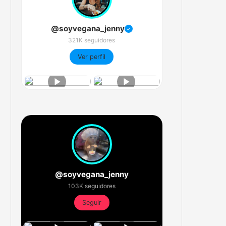
@soyvegana_jenny
✓
321K seguidores
Ver perfil
@soyvegana_jenny
103K seguidores
Seguir