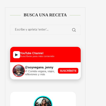
BUSCA UNA RECETA
YouTube Channel
▶
Suscríbete para más contenido
@soyvegana_jenny
SUSCRÍBETE
🌱 Comida vegana, viajes,
reflexiones y más