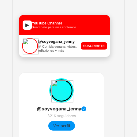
YouTube Channel
▶
Suscríbete para más contenido
@soyvegana_jenny
SUSCRÍBETE
🌱 Comida vegana, viajes,
reflexiones y más
@soyvegana_jenny
✓
321K seguidores
Ver perfil