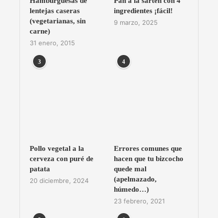
Hamburguesas de
Pan a la sartén con 4
lentejas caseras
ingredientes ¡fácil!
(vegetarianas, sin
9 marzo, 2025
carne)
31 enero, 2015
3
4
Pollo vegetal a la
Errores comunes que
cerveza con puré de
hacen que tu bizcocho
patata
quede mal
(apelmazado,
20 diciembre, 2024
húmedo…)
23 febrero, 2021