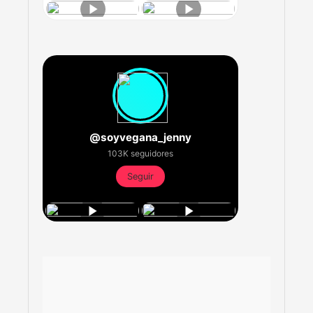
@soyvegana_jenny
103K seguidores
Seguir