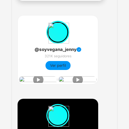
@soyvegana_jenny
✓
321K seguidores
Ver perfil