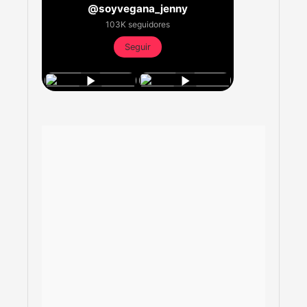
@soyvegana_jenny
103K seguidores
Seguir