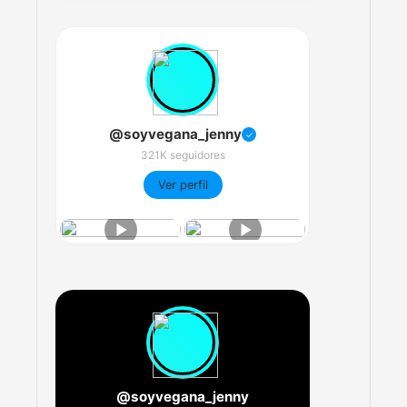
@soyvegana_jenny
✓
321K seguidores
Ver perfil
@soyvegana_jenny