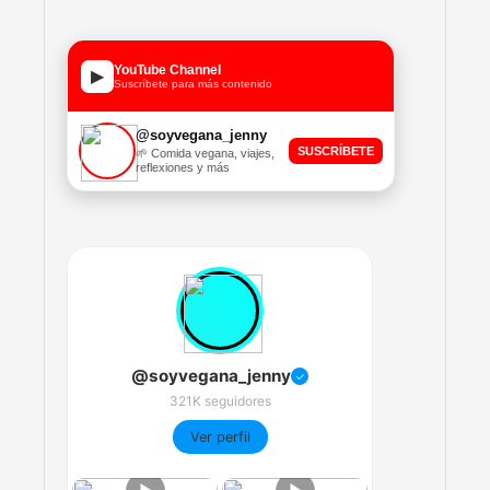
YouTube Channel
▶
Suscríbete para más contenido
@soyvegana_jenny
SUSCRÍBETE
🌱 Comida vegana, viajes,
reflexiones y más
@soyvegana_jenny
✓
321K seguidores
Ver perfil