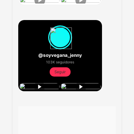
@soyvegana_jenny
103K seguidores
Seguir