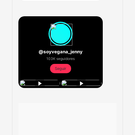
@soyvegana_jenny
103K seguidores
Seguir