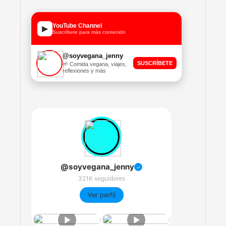
YouTube Channel
▶
Suscríbete para más contenido
@soyvegana_jenny
SUSCRÍBETE
🌱 Comida vegana, viajes,
reflexiones y más
@soyvegana_jenny
✓
321K seguidores
Ver perfil