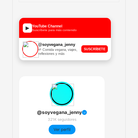
YouTube Channel
▶
Suscríbete para más contenido
@soyvegana_jenny
SUSCRÍBETE
🌱 Comida vegana, viajes,
reflexiones y más
@soyvegana_jenny
✓
321K seguidores
Ver perfil