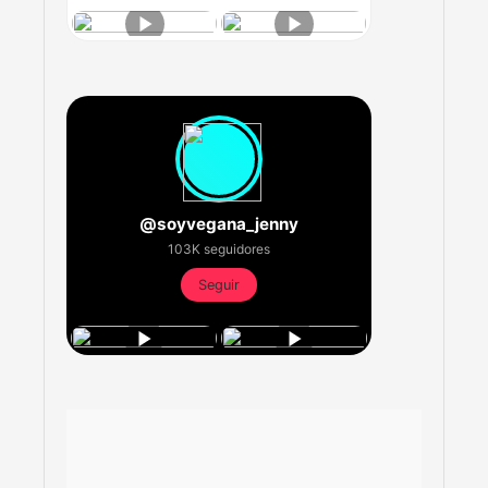
@soyvegana_jenny
103K seguidores
Seguir