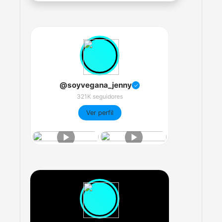
@soyvegana_jenny
✓
321K seguidores
Ver perfil