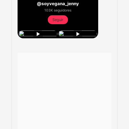
@soyvegana_jenny
103K seguidores
Seguir