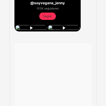
@soyvegana_jenny
103K seguidores
Seguir