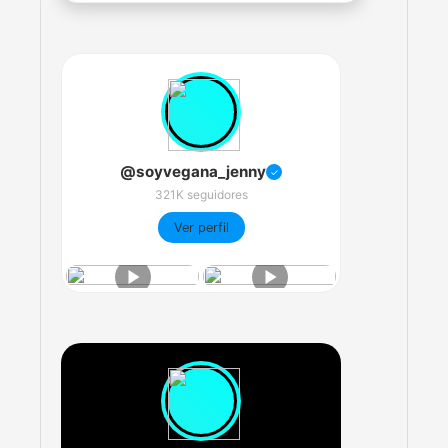
@soyvegana_jenny
✓
321K seguidores
Ver perfil