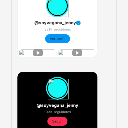
@soyvegana_jenny
✓
321K seguidores
Ver perfil
@soyvegana_jenny
103K seguidores
Seguir