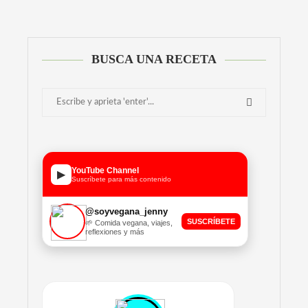
Alternative:
BUSCA UNA RECETA
YouTube Channel
▶
Suscríbete para más contenido
@soyvegana_jenny
SUSCRÍBETE
🌱 Comida vegana, viajes,
reflexiones y más