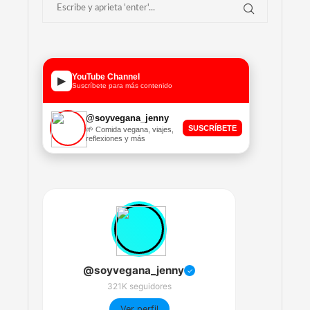
YouTube Channel
▶
Suscríbete para más contenido
@soyvegana_jenny
SUSCRÍBETE
🌱 Comida vegana, viajes,
reflexiones y más
@soyvegana_jenny
✓
321K seguidores
Ver perfil