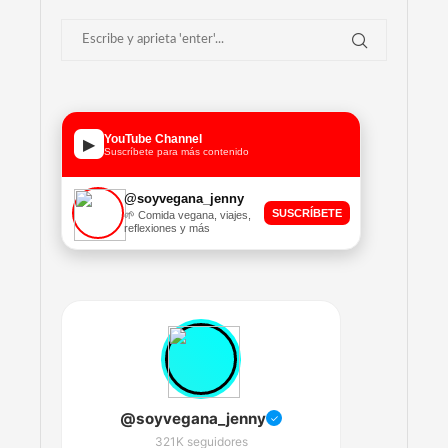
YouTube Channel
▶
Suscríbete para más contenido
@soyvegana_jenny
SUSCRÍBETE
🌱 Comida vegana, viajes,
reflexiones y más
@soyvegana_jenny
✓
321K seguidores