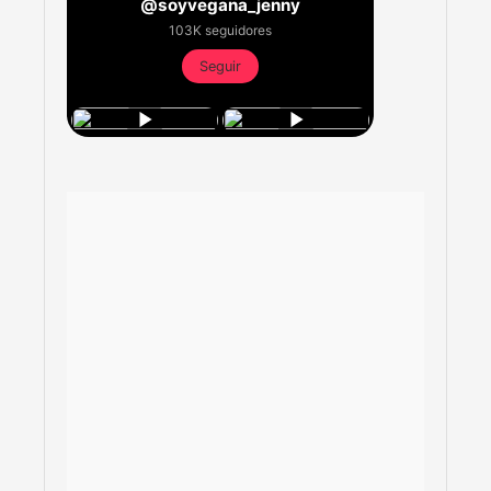
@soyvegana_jenny
103K seguidores
Seguir