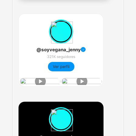
@soyvegana_jenny
✓
321K seguidores
Ver perfil