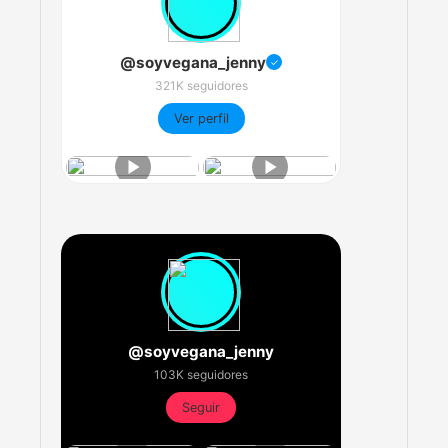
@soyvegana_jenny
✓
321K seguidores
Ver perfil
@soyvegana_jenny
103K seguidores
Seguir