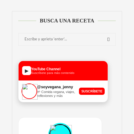
BUSCA UNA RECETA
YouTube Channel
▶
Suscríbete para más contenido
@soyvegana_jenny
SUSCRÍBETE
🌱 Comida vegana, viajes,
reflexiones y más