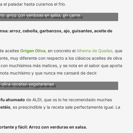
 el paladar hasta curarnos el frío.
o: arroz con verduras en salsa, sin carne.
ensa:
arroz, cebolla, garbanzos, ajo, guisantes, aceite de
 de aceites
Origen Oliva,
en concreto el
Alhema de Queiles,
que
nte, muy diferente con respecto a los clásicos aceites de oliva
con muchísimos más matices, y se nota en el sabor que aporta
se nota muchísimo y que nunca me cansaré de decir.
n-oliva-recetas-vegetarianas
 tofu ahumado
de ALDI, que os lo he recomendado muchas
estéis
, es prescindible y la receta sale perfectamente igual. La
ortante y fácil: Arroz con verduras en salsa.