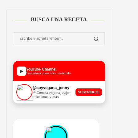
BUSCA UNA RECETA
YouTube Channel
▶
Suscríbete para más contenido
@soyvegana_jenny
SUSCRÍBETE
🌱 Comida vegana, viajes,
reflexiones y más