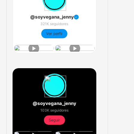
@soyvegana_jenny
✓
321K seguidores
Ver perfil
@soyvegana_jenny
103K seguidores
Seguir