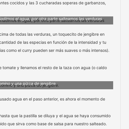
antes cocidos y las 3 cucharadas soperas de garbanzos,
ñadimos el agua, por otra parte salteamos las verduras
ma de todas las verduras, un toquecito de jengibre en
antidad de las especias en función de la intensidad y tu
ias como el curry pueden ser más suaves o más intensos).
 tomate y llenamos el resto de la taza con agua (o caldo
omino y una pizca de jengibre.
s usado agua en el paso anterior, es ahora el momento de
sta que la pastilla se diluya y el agua se haya consumido
uido que sirva como base de salsa para nuestro salteado.