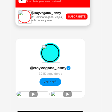
Suscríbete para más contenido
@soyvegana_jenny
SUSCRÍBETE
🌱 Comida vegana, viajes,
reflexiones y más
@soyvegana_jenny
✓
321K seguidores
Ver perfil