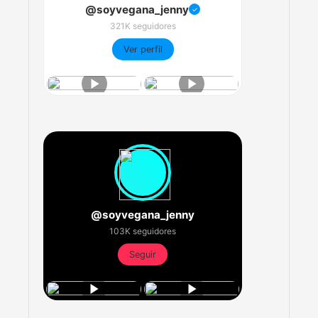
@soyvegana_jenny
✓
321K seguidores
Ver perfil
@soyvegana_jenny
103K seguidores
Seguir