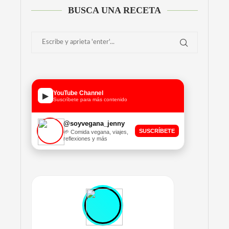
BUSCA UNA RECETA
YouTube Channel
▶
Suscríbete para más contenido
@soyvegana_jenny
SUSCRÍBETE
🌱 Comida vegana, viajes,
reflexiones y más