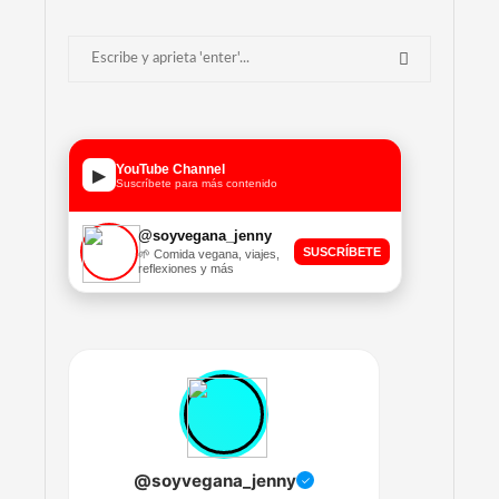
YouTube Channel
▶
Suscríbete para más contenido
@soyvegana_jenny
SUSCRÍBETE
🌱 Comida vegana, viajes,
reflexiones y más
@soyvegana_jenny
✓