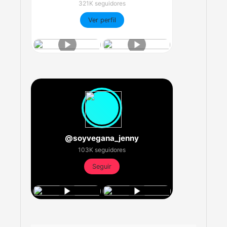
321K seguidores
Ver perfil
@soyvegana_jenny
103K seguidores
Seguir