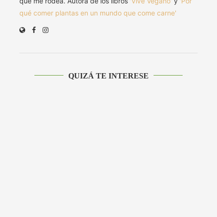
que me rodea. Autora de los libros
'Vive Vegano'
y
'Por
qué comer plantas en un mundo que come carne'
QUIZÁ TE INTERESE