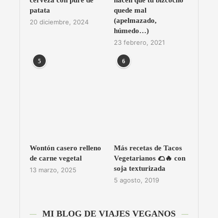
cerveza con puré de
hacen que tu bizcocho
patata
quede mal
(apelmazado,
20 diciembre, 2024
húmedo…)
23 febrero, 2021
5
6
Wontón casero relleno
Más recetas de Tacos
de carne vegetal
Vegetarianos 🌮🔥 con
soja texturizada
13 marzo, 2025
5 agosto, 2019
MI BLOG DE VIAJES VEGANOS