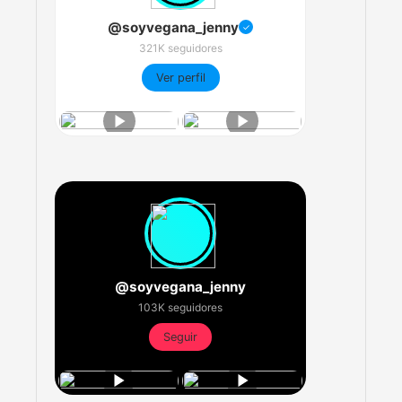
@soyvegana_jenny
✓
321K seguidores
Ver perfil
@soyvegana_jenny
103K seguidores
Seguir