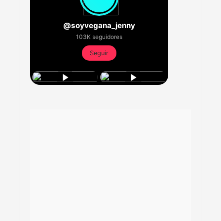
@soyvegana_jenny
103K seguidores
Seguir