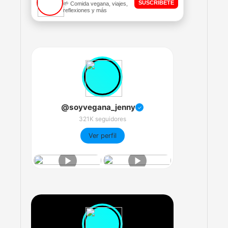
SUSCRÍBETE
🌱 Comida vegana, viajes,
reflexiones y más
@soyvegana_jenny
✓
321K seguidores
Ver perfil