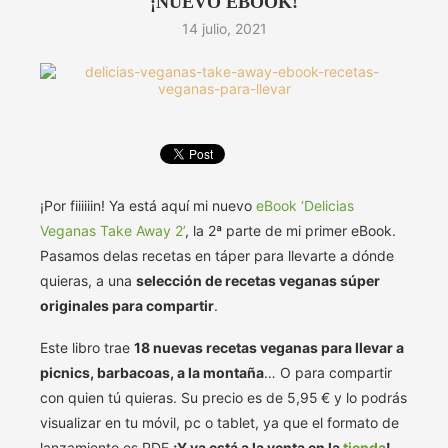
¡NUEVO EBOOK!
14 julio, 2021
¡Por fiiiiiin! Ya está aquí mi nuevo
eBook ‘Delicias
Veganas Take Away 2’
, la 2ª parte de mi primer eBook.
Pasamos delas recetas en táper para llevarte a dónde
quieras, a una
selección de recetas veganas súper
originales para compartir
.
Este libro trae
18 nuevas recetas veganas para llevar a
picnics, barbacoas, a la montaña
… O para compartir
con quien tú quieras. Su precio es de 5,95 € y lo podrás
visualizar en tu móvil, pc o tablet, ya que el formato de
lanzamiento es PDF
¡Y ya está a la venta en la
tienda
!