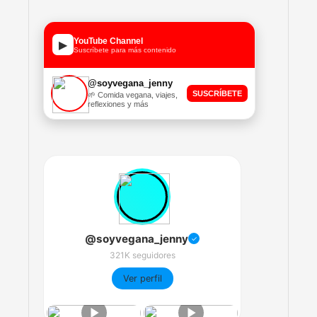
YouTube Channel
▶
Suscríbete para más contenido
@soyvegana_jenny
SUSCRÍBETE
🌱 Comida vegana, viajes,
reflexiones y más
@soyvegana_jenny
✓
321K seguidores
Ver perfil