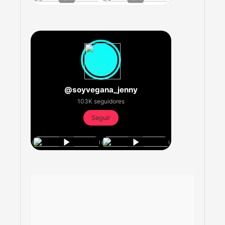
@soyvegana_jenny
103K seguidores
Seguir