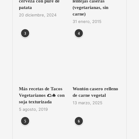
cerveza con puré de
lentejas caseras
patata
(vegetarianas, sin
carne)
20 diciembre, 2024
31 enero, 2015
3
4
Más recetas de Tacos
Wontón casero relleno
Vegetarianos 🌮🔥 con
de carne vegetal
soja texturizada
13 marzo, 2025
5 agosto, 2019
5
6