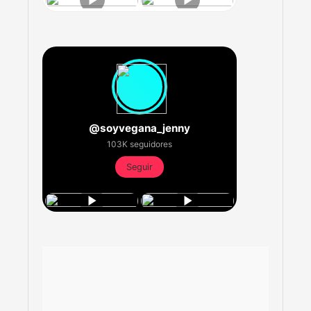
@soyvegana_jenny
103K seguidores
Seguir