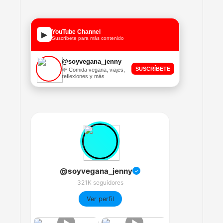
YouTube Channel
▶
Suscríbete para más contenido
@soyvegana_jenny
SUSCRÍBETE
🌱 Comida vegana, viajes,
reflexiones y más
@soyvegana_jenny
✓
321K seguidores
Ver perfil