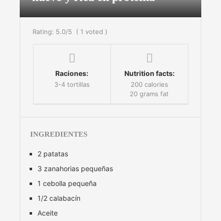
Rating:
5.0
/5
(
1
voted )
Raciones:
Nutrition facts:
3-4 tortillas
200 calories
20 grams fat
INGREDIENTES
2 patatas
3 zanahorias pequeñas
1 cebolla pequeña
1/2 calabacín
Aceite