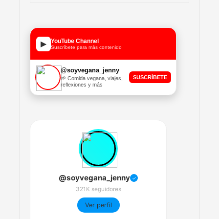
YouTube Channel
▶
Suscríbete para más contenido
@soyvegana_jenny
SUSCRÍBETE
🌱 Comida vegana, viajes,
reflexiones y más
@soyvegana_jenny
✓
321K seguidores
Ver perfil