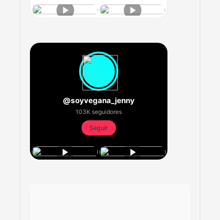
@soyvegana_jenny
103K seguidores
Seguir