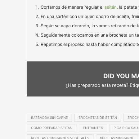
Cortamos de manera regular el
seitán
, la patata
En una sartén con un buen chorro de aceite, freím
Según se vaya dorando, lo vamos retirando de la
Seguidamente colocamos en una brocheta un taco
Repetimos el proceso hasta haber completado t
DID YOU MA
¿Has preparado esta receta? Eti
BARBACOA SIN CARNE
BROCHETAS DE SEITÁN
BROCH
COMO PREPARAR SEITÁN
ENTRANTES
PICA PICA SAL
RECETAS CON CARNES VEGETALES
RECETAS SIN CARNE