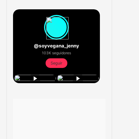
@soyvegana_jenny
103K seguidores
Seguir