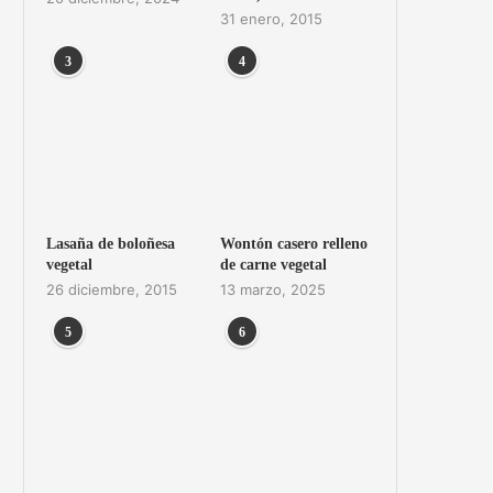
31 enero, 2015
3
4
Lasaña de boloñesa
Wontón casero relleno
vegetal
de carne vegetal
26 diciembre, 2015
13 marzo, 2025
5
6