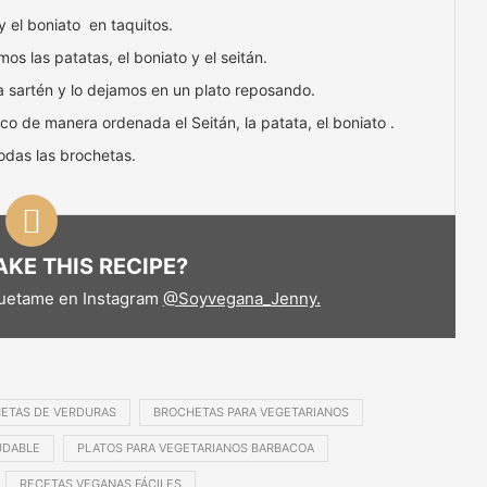
 y el boniato en taquitos.
os las patatas, el boniato y el seitán.
 sartén y lo dejamos en un plato reposando.
 de manera ordenada el Seitán, la patata, el boniato .
odas las brochetas.
KE THIS RECIPE?
quetame en Instagram
@Soyvegana_Jenny.
ETAS DE VERDURAS
BROCHETAS PARA VEGETARIANOS
UDABLE
PLATOS PARA VEGETARIANOS BARBACOA
RECETAS VEGANAS FÁCILES