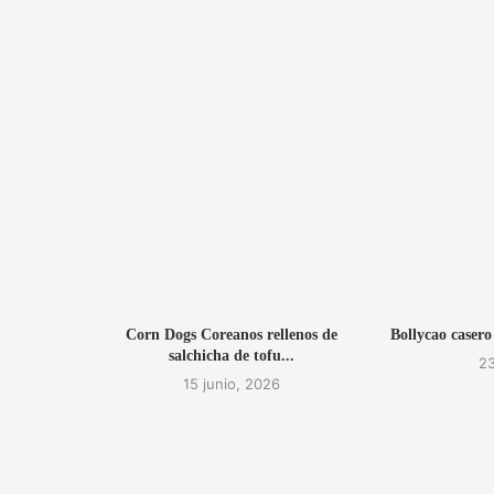
Corn Dogs Coreanos rellenos de
Bollycao casero
salchicha de tofu...
23
15 junio, 2026