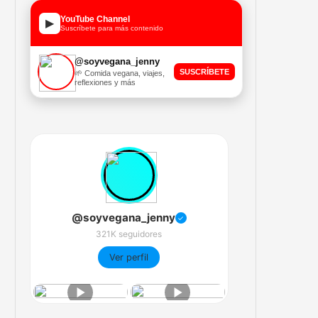
YouTube Channel
▶
Suscríbete para más contenido
@soyvegana_jenny
SUSCRÍBETE
🌱 Comida vegana, viajes,
reflexiones y más
@soyvegana_jenny
✓
321K seguidores
Ver perfil